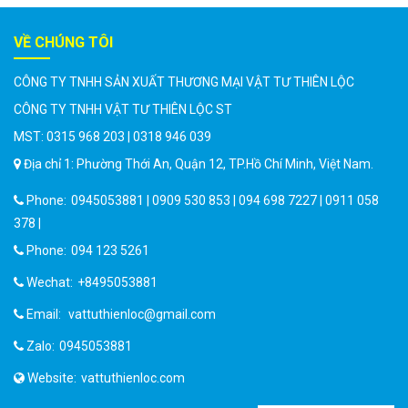
VỀ CHÚNG TÔI
CÔNG TY TNHH SẢN XUẤT THƯƠNG MẠI VẬT TƯ THIÊN LỘC
CÔNG TY TNHH VẬT TƯ THIÊN LỘC ST
MST: 0315 968 203 | 0318 946 039
Địa chỉ 1: Phường Thới An, Quận 12, TP.Hồ Chí Minh, Việt Nam.
Phone:
0945053881 | 0909 530 853 | 094 698 7227 | 0911 058
378 |
Phone:
094 123 5261
Wechat:
+8495053881
Email:
vattuthienloc@gmail.com
Zalo:
0945053881
Website:
vattuthienloc.com