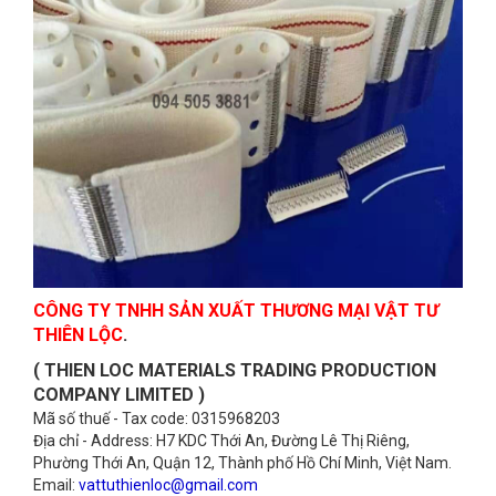
CÔNG TY TNHH SẢN XUẤT THƯƠNG MẠI VẬT TƯ
THIÊN LỘC
.
( THIEN LOC MATERIALS TRADING PRODUCTION
COMPANY LIMITED )
Mã số thuế - Tax code: 0315968203
Địa chỉ - Address: H7 KDC Thới An, Đường Lê Thị Riêng,
Phường Thới An, Quận 12, Thành phố Hồ Chí Minh, Việt Nam.
Email:
vattuthienloc@gmail.com