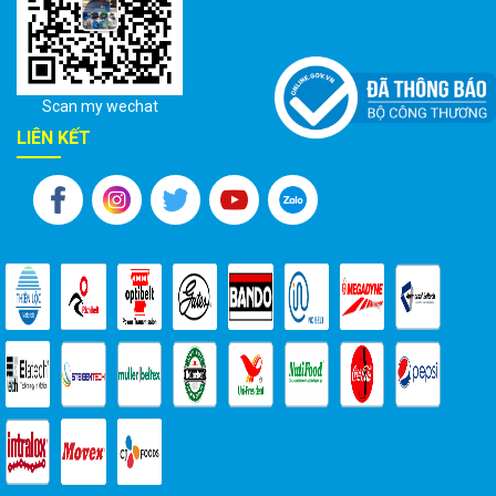
Scan my wechat
LIÊN KẾT