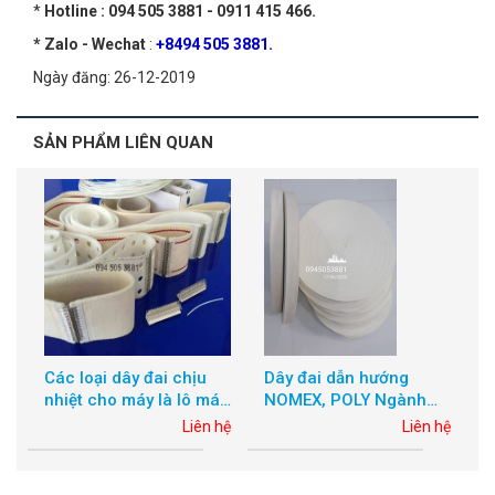
*
Hotline : 094 505 3881 - 0911 415 466.
* Zalo - Wechat
:
+8494 505 3881.
Ngày đăng: 26-12-2019
SẢN PHẨM LIÊN QUAN
Dây đai dẫn hướng
Dây băng ngành giặt ủi
Các loạ
ngành giặt ủi - Chiều
khổ rộng các loại 50 x
nhiệt c
dài 100m và 400m -
75 x 100 x 150 x 11
hấp, Má
Liên hệ
Liên hệ
Bản rộng 15mm - Dây
ủi công
dẫn hướng 2 chỉ