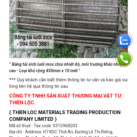
"
Băng tải xích lưới inox chịu nhiệt độ, môi trường khắc nhiệt
cao - Loại khổ rộng 450mm x 10 mét "
*** Quý khách cần biết thêm thông tin tư vấn và báo giá vui
lòng liên hệ qua thông tin sau:
CÔNG TY TNHH SẢN XUẤT THƯƠNG MẠI VẬT TƯ
THIÊN LỘC
.
( THIEN LOC MATERIALS TRADING PRODUCTION
COMPANY LIMITED )
Mã số thuế - Tax code: 0315968203
Địa chỉ - Address: H7 KDC Thới An, Đường Lê Thị Riêng,