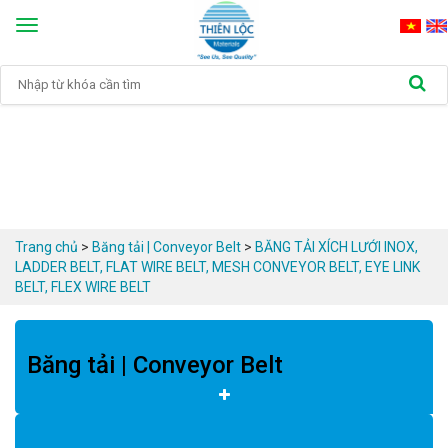
Toggle
navigation
Trang chủ
>
Băng tải | Conveyor Belt
>
BĂNG TẢI XÍCH LƯỚI INOX, 
LADDER BELT, FLAT WIRE BELT, MESH CONVEYOR BELT, EYE LINK 
BELT, FLEX WIRE BELT
Băng tải | Conveyor Belt