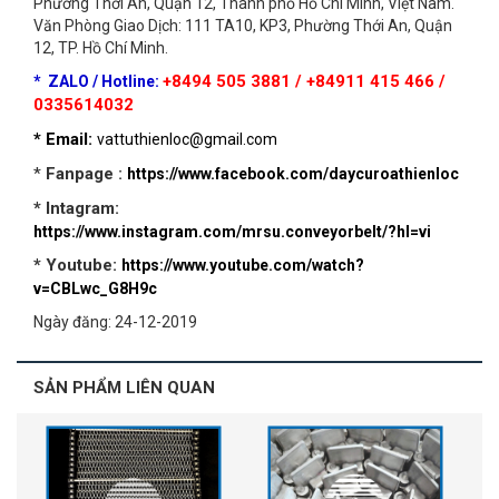
Phường Thới An, Quận 12, Thành phố Hồ Chí Minh, Việt Nam.
Văn Phòng Giao Dịch: 111 TA10, KP3, Phường Thới An, Quận
12, TP. Hồ Chí Minh.
+8494 505 3881 / +84911 415 466 /
*
ZALO
/ Hotline:
0335614032
* Email:
vattuthienloc@gmail.com
*
Fanpage :
https://www.facebook.com/daycuroathienloc
* Intagram:
https://www.instagram.com/mrsu.conveyorbelt/?hl=vi
* Youtube:
https://www.youtube.com/watch?
v=CBLwc_G8H9c
Ngày đăng: 24-12-2019
SẢN PHẨM LIÊN QUAN