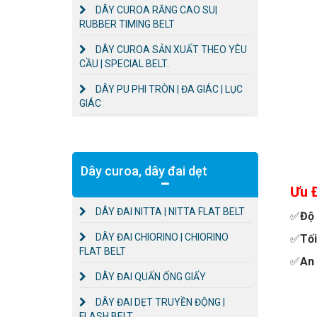
DÂY CUROA RĂNG CAO SU|
RUBBER TIMING BELT
DÂY CUROA SẢN XUẤT THEO YÊU
CẦU | SPECIAL BELT.
DÂY PU PHI TRÒN | ĐA GIÁC | LỤC
GIÁC
Dây curoa, dây đai dẹt
Ưu Đ
DÂY ĐAI NITTA | NITTA FLAT BELT
✅
Độ
DÂY ĐAI CHIORINO | CHIORINO
✅
Tối
FLAT BELT
✅
An
DÂY ĐAI QUẤN ỐNG GIẤY
DÂY ĐAI DẸT TRUYỀN ĐỘNG |
FLASH BELT