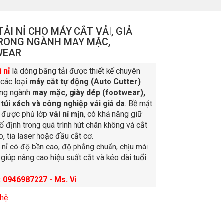
ẢI NỈ CHO MÁY CẮT VẢI, GIẢ
.TRONG NGÀNH MAY MẶC,
WEAR
 nỉ
là dòng băng tải được thiết kế chuyên
 các loại
máy cắt tự động (Auto Cutter)
ong ngành
may mặc, giày dép (footwear),
, túi xách và công nghiệp vải giả da
. Bề mặt
i được phủ lớp
vải nỉ mịn
, có khả năng giữ
cố định trong quá trình hút chân không và cắt
, tia laser hoặc đầu cắt cơ.
 nỉ có độ bền cao, độ phẳng chuẩn, chịu mài
 giúp nâng cao hiệu suất cắt và kéo dài tuổi
: 0946987227 - Ms. Vi
 hệ