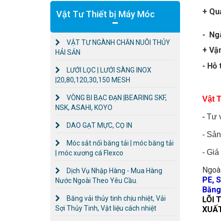
+ Quả
Vật Tư Thiết bị Máy Móc
- Ng
VẬT TƯ NGÀNH CHĂN NUÔI THỦY
+ Vậ
HẢI SẢN
- Hỗ 
LƯỚI LỌC | LƯỚI SÀNG INOX
|20,80,120,30,150 MESH
VÒNG BI BẠC ĐẠN |BEARING SKF,
Vật 
NSK, ASAHI, KOYO
-
Tư 
DAO GẠT MỰC, CỌ IN
-
Sản 
Móc sắt nối băng tải | móc băng tải
-
Giá 
| móc xương cá Flexco
Ngoài
Dịch Vụ Nhập Hàng - Mua Hàng
PE, 
Nước Ngoài Theo Yêu Cầu.
Băng 
Băng vải thủy tinh chịu nhiệt, Vải
LÕI 
Sợi Thủy Tinh, Vật liệu cách nhiệt
XUẤT