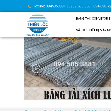
Hotline: 0945053881 | 0909 530 853 | 094 698 72
BĂNG TẢI | CONVEYOR B
VẬT TƯ THIẾT BỊ MÁY M