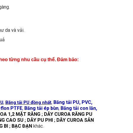
gàng.
hư da và vải.
quả
theo từng nhu cầu cụ thể. Đảm bảo:
,
,
Băng tải PU, PVC,
PU
Băng tải PU đồng nhất
eflon PTFE
,
Băng tải ép bùn
,
Băng tải con lăn,
OA 1,2 MẶT RĂNG
;
DÂY CUROA RĂNG PU
NG CAO SU
;
DÂY PU PHI
;
DÂY CUROA SẢN
 BI
;
BẠC ĐẠN
khác.