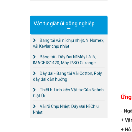
Vật tư giặt ủi công nghiệp
Băng tải vải nỉ chịu nhiệt, Nỉ Nomex,
vải Kevlar chịu nhiệt
Băng tải - Dây Đai Nỉ Máy Là lô,
IMAGE IS1420, Máy IPSO Ci-range,..
Dây đai - Băng tải Vải Cotton, Poly,
dây đai dẫn hướng
Thiết bị Linh kiện Vật tư Của Ngành
Giặt Ủi
Ứng
Vải Nỉ Chịu Nhiệt, Dây Đai Nỉ Chịu
- Ng
Nhiệt
+ Vậ
+ Hỗ 