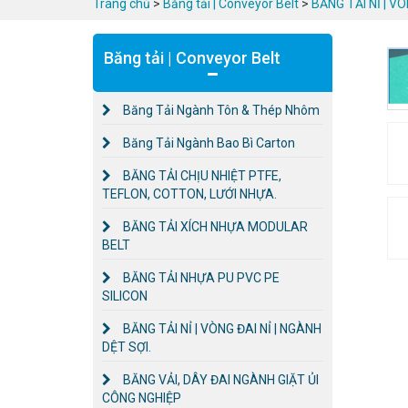
Trang chủ
>
Băng tải | Conveyor Belt
>
BĂNG TẢI NỈ | VÒ
Băng tải | Conveyor Belt
Băng Tải Ngành Tôn & Thép Nhôm
Băng Tải Ngành Bao Bì Carton
BĂNG TẢI CHỊU NHIỆT PTFE,
TEFLON, COTTON, LƯỚI NHỰA.
BĂNG TẢI XÍCH NHỰA MODULAR
BELT
BĂNG TẢI NHỰA PU PVC PE
SILICON
BĂNG TẢI NỈ | VÒNG ĐAI NỈ | NGÀNH
DỆT SỢI.
BĂNG VẢI, DÂY ĐAI NGÀNH GIẶT ỦI
CÔNG NGHIỆP