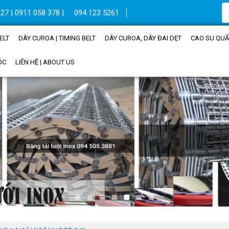
27 | 0911 058 378 |
094 123 5261
ELT
DÂY CUROA | TIMING BELT
DÂY CUROA, DÂY ĐAI DẸT
CAO SU QUẤN
ÓC
LIÊN HỆ | ABOUT US