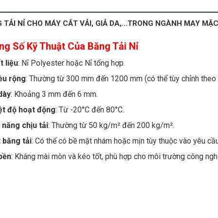
 TẢI NỈ CHO MÁY CẮT VẢI, GIẢ DA,...TRONG NGÀNH MAY MẶ
ng Số Kỹ Thuật Của Băng Tải Nỉ
t liệu
: Nỉ Polyester hoặc Nỉ tổng hợp.
ều rộng
: Thường từ 300 mm đến 1200 mm (có thể tùy chỉnh theo 
dày
: Khoảng 3 mm đến 6 mm.
ệt độ hoạt động
: Từ -20°C đến 80°C.
 năng chịu tải
: Thường từ 50 kg/m² đến 200 kg/m².
 băng tải
: Có thể có bề mặt nhám hoặc mịn tùy thuộc vào yêu cầ
bền
: Kháng mài mòn và kéo tốt, phù hợp cho môi trường công ngh