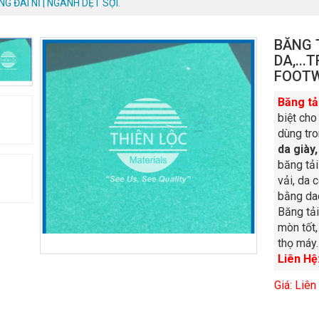
NG ĐAI NỈ | NGÀNH DỆT SỢI.
BĂNG T
DA,..
FOOT
Băng tải
biệt cho
dùng tr
da giày
băng tả
vải, da 
bằng dao
Băng tải
mòn tốt,
thọ máy.
Liên Hệ
Giá: Liên