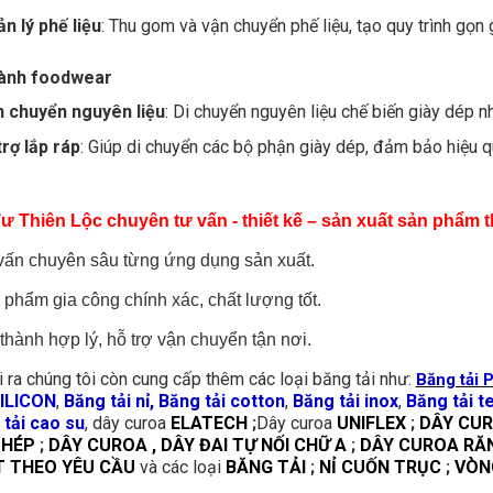
n lý phế liệu
: Thu gom và vận chuyển phế liệu, tạo quy trình gọn 
ành foodwear
n chuyển nguyên liệu
: Di chuyển nguyên liệu chế biến giày dép n
trợ lắp ráp
: Giúp di chuyển các bộ phận giày dép, đảm bảo hiệu 
Tư Thiên Lộc chuyên tư vấn - thiết kế – sản xuất sản phẩm 
vấn chuyên sâu từng ứng dụng sản xuất.
phẩm gia công chính xác, chất lượng tốt.
thành hợp lý, hỗ trợ vận chuyển tận nơi.
 ra chúng tôi còn cung cấp thêm các loại băng tải như:
Băng tải 
SILICON
,
Băng tải nỉ, Băng tải cotton
,
Băng tải inox
,
Băng tải t
tải cao su
, dây curoa
ELATECH
;
Dây curoa
UNIFLEX
;
DÂY CUR
THÉP
;
DÂY CUROA , DÂY ĐAI TỰ NỐI CHỮ A
;
DÂY CUROA RĂ
 THEO YÊU CẦU
và các loại
BĂNG TẢI
;
NỈ CUỐN TRỤC
;
VÒNG