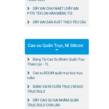
DÂY ĐAI CHỊU NHIỆT | DÂY ĐAI
PTFE TEFLON HÀN MIỆNG TÚI
DÂY ĐAI SẢN XUẤT THEO YÊU CẦU
Cao su Quấn Trục, Nỉ Silicon
Băng Tải Cao Su Nhám Quấn Trục
Thiên Lộc - TL
Cao su BOLIM quấn trục bọc trục,
rullor
BĂNG VẢI NỈ CUỐN TRỤC | NỈ BỌC
TRỤC RULO
DÂY CAO SU GAI NHÁM QUẤN
TRỤC RULO CON LĂN