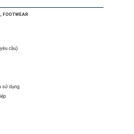
C, FOOTWEAR
yêu cầu).
u sử dụng.
iệp.