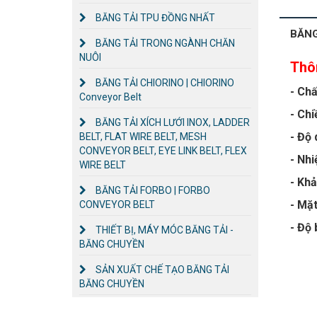
BĂNG TẢI TPU ĐỒNG NHẤT
BĂNG
BĂNG TẢI TRONG NGÀNH CHĂN
NUÔI
Thô
BĂNG TẢI CHIORINO | CHIORINO
- Chấ
Conveyor Belt
- Chi
BĂNG TẢI XÍCH LƯỚI INOX, LADDER
- Độ 
BELT, FLAT WIRE BELT, MESH
CONVEYOR BELT, EYE LINK BELT, FLEX
- Nhi
WIRE BELT
- Khả
BĂNG TẢI FORBO | FORBO
- Mặt
CONVEYOR BELT
- Độ 
THIẾT BỊ, MÁY MÓC BĂNG TẢI -
BĂNG CHUYỀN
SẢN XUẤT CHẾ TẠO BĂNG TẢI
BĂNG CHUYỀN