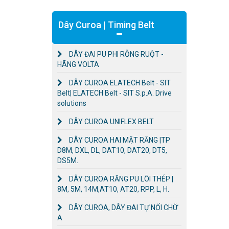
Dây Curoa | Timing Belt
DÂY ĐAI PU PHI RỖNG RUỘT -
HÃNG VOLTA
DÂY CUROA ELATECH Belt - SIT
Belt| ELATECH Belt - SIT S.p.A. Drive
solutions
DÂY CUROA UNIFLEX BELT
DÂY CUROA HAI MẶT RĂNG |TP
D8M, DXL, DL, DAT10, DAT20, DT5,
DS5M.
DÂY CUROA RĂNG PU LÕI THÉP |
8M, 5M, 14M,AT10, AT20, RPP, L, H.
DÂY CUROA, DÂY ĐAI TỰ NỐI CHỮ
A