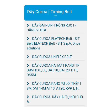
Dây Curoa | Timing Belt
DÂY ĐAI PU PHI RỖNG RUỘT -
HÃNG VOLTA
DÂY CUROA ELATECH Belt - SIT
Belt| ELATECH Belt - SIT S.p.A. Drive
solutions
DÂY CUROA UNIFLEX BELT
DÂY CUROA HAI MẶT RĂNG |TP
D8M, DXL, DL, DAT10, DAT20, DT5,
DS5M.
DÂY CUROA RĂNG PU LÕI THÉP |
8M, 5M, 14M,AT10, AT20, RPP, L, H.
DÂY CUROA, DÂY ĐAI TỰ NỐI CHỮ
A