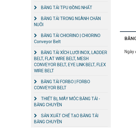
BĂNG TẢI TPU ĐỒNG NHẤT
BĂNG TẢI TRONG NGÀNH CHĂN
NUÔI
BĂNG TẢI CHIORINO | CHIORINO
BĂNG
Conveyor Belt
Ngày 
BĂNG TẢI XÍCH LƯỚI INOX, LADDER
BELT, FLAT WIRE BELT, MESH
CONVEYOR BELT, EYE LINK BELT, FLEX
WIRE BELT
BĂNG TẢI FORBO | FORBO
CONVEYOR BELT
THIẾT BỊ, MÁY MÓC BĂNG TẢI -
BĂNG CHUYỀN
SẢN XUẤT CHẾ TẠO BĂNG TẢI
BĂNG CHUYỀN