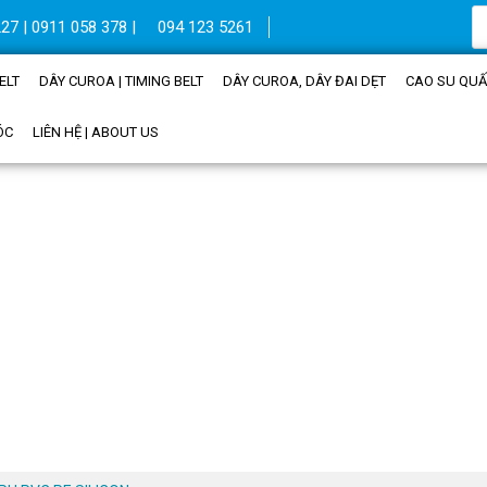
27 | 0911 058 378 |
094 123 5261
ELT
DÂY CUROA | TIMING BELT
DÂY CUROA, DÂY ĐAI DẸT
CAO SU QUẤN
ÓC
LIÊN HỆ | ABOUT US