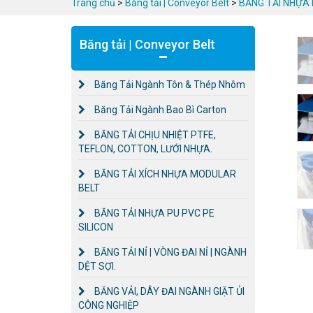
Trang chủ
>
Băng tải | Conveyor Belt
>
BĂNG TẢI NHỰA 
Băng tải | Conveyor Belt
Băng Tải Ngành Tôn & Thép Nhôm
Băng Tải Ngành Bao Bì Carton
BĂNG TẢI CHỊU NHIỆT PTFE,
TEFLON, COTTON, LƯỚI NHỰA.
BĂNG TẢI XÍCH NHỰA MODULAR
BELT
BĂNG TẢI NHỰA PU PVC PE
SILICON
BĂNG TẢI NỈ | VÒNG ĐAI NỈ | NGÀNH
DỆT SỢI.
BĂNG VẢI, DÂY ĐAI NGÀNH GIẶT ỦI
CÔNG NGHIỆP