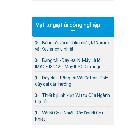
Vật tư giặt ủi công nghiệp
Băng tải vải nỉ chịu nhiệt, Nỉ Nomex,
vải Kevlar chịu nhiệt
Băng tải - Dây Đai Nỉ Máy Là lô,
IMAGE IS1420, Máy IPSO Ci-range,..
Dây đai - Băng tải Vải Cotton, Poly,
dây đai dẫn hướng
Thiết bị Linh kiện Vật tư Của Ngành
Giặt Ủi
Vải Nỉ Chịu Nhiệt, Dây Đai Nỉ Chịu
Nhiệt