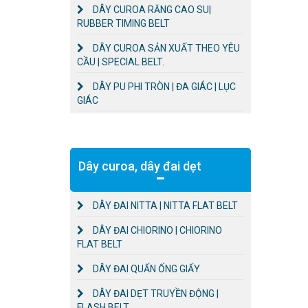
DÂY CUROA RĂNG CAO SU|
RUBBER TIMING BELT
DÂY CUROA SẢN XUẤT THEO YÊU
CẦU | SPECIAL BELT.
DÂY PU PHI TRÒN | ĐA GIÁC | LỤC
GIÁC
Dây curoa, dây đai dẹt
DÂY ĐAI NITTA | NITTA FLAT BELT
DÂY ĐAI CHIORINO | CHIORINO
FLAT BELT
DÂY ĐAI QUẤN ỐNG GIẤY
DÂY ĐAI DẸT TRUYỀN ĐỘNG |
FLASH BELT