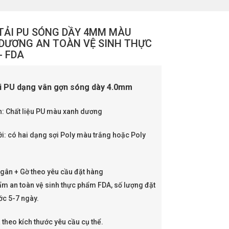
TẢI PU SÓNG DẦY 4MM MÀU
DƯƠNG AN TOÀN VỆ SINH THỰC
- FDA
i PU dạng vân gợn sóng dày 4.0mm
ên: Chất liệu PU màu xanh dương
ới: có hai dạng sợi Poly màu trắng hoặc Poly
 gân + Gờ theo yêu cầu đặt hàng
ẩm an toàn vệ sinh thực phẩm FDA, số lượng đặt
ớc 5-7 ngày.
 theo kích thước yêu cầu cụ thể.