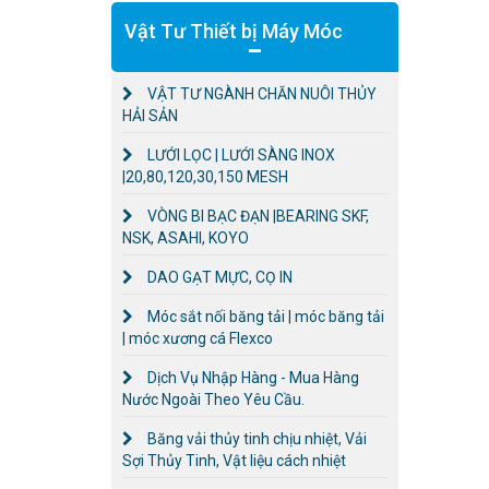
Vật Tư Thiết bị Máy Móc
VẬT TƯ NGÀNH CHĂN NUÔI THỦY
HẢI SẢN
LƯỚI LỌC | LƯỚI SÀNG INOX
|20,80,120,30,150 MESH
VÒNG BI BẠC ĐẠN |BEARING SKF,
NSK, ASAHI, KOYO
DAO GẠT MỰC, CỌ IN
Móc sắt nối băng tải | móc băng tải
| móc xương cá Flexco
Dịch Vụ Nhập Hàng - Mua Hàng
Nước Ngoài Theo Yêu Cầu.
Băng vải thủy tinh chịu nhiệt, Vải
Sợi Thủy Tinh, Vật liệu cách nhiệt