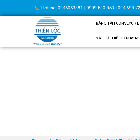
Hotline: 0945053881 | 0909 530 853 | 094 698 72
BĂNG TẢI | CONVEYOR B
VẬT TƯ THIẾT BỊ MÁY M