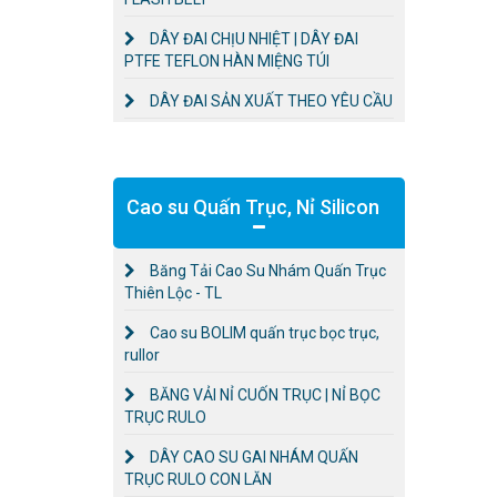
DÂY ĐAI CHỊU NHIỆT | DÂY ĐAI
PTFE TEFLON HÀN MIỆNG TÚI
DÂY ĐAI SẢN XUẤT THEO YÊU CẦU
Cao su Quấn Trục, Nỉ Silicon
Băng Tải Cao Su Nhám Quấn Trục
Thiên Lộc - TL
Cao su BOLIM quấn trục bọc trục,
rullor
BĂNG VẢI NỈ CUỐN TRỤC | NỈ BỌC
TRỤC RULO
DÂY CAO SU GAI NHÁM QUẤN
TRỤC RULO CON LĂN