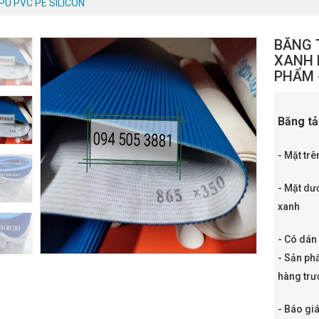
PU PVC PE SILICON
BĂNG 
XANH 
PHẨM 
Băng tả
- Mặt tr
- Mặt dư
xanh
- Có dán
- Sản ph
hàng trư
- Báo giá