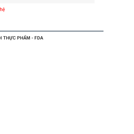
 hệ
H THỰC PHẨM - FDA