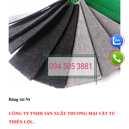
Băng tải Nỉ
CÔNG TY TNHH SẢN XUẤT THƯƠNG MẠI VẬT TƯ
THIÊN LỘC
.