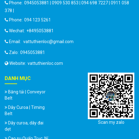
Phone:
0945053881 | 0909 530 853 | 094 698 7227 | 0911 058
378 |
Phone:
094 123 5261
Wechat:
+8495053881
Email:
vattuthienloc@gmail.com
Zalo:
0945053881
Website:
vattuthienloc.com
DANH MỤC
Băng tải | Conveyor
Belt
Dây Curoa | Timing
Belt
Scan my zalo
Dây curoa, dây đai
dẹt
Cao su Quấn Trục, Nỉ