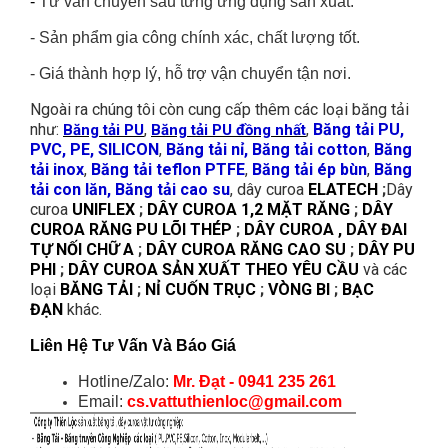
-
Tư vấn chuyên sâu từng ứng dụng sản xuất.
-
Sản phẩm gia công chính xác, chất lượng tốt.
-
Giá thành hợp lý, hỗ trợ vận chuyển tận nơi.
Ngoài ra chúng tôi còn cung cấp thêm các loại băng tải
như:
,
,
Băng tải PU,
Băng tải PU
Băng tải PU đồng nhất
PVC, PE, SILICON
,
Băng tải nỉ, Băng tải cotton
,
Băng
tải inox
,
Băng tải teflon PTFE
,
Băng tải ép bùn
,
Băng
tải con lăn, Băng tải cao su
, dây curoa
ELATECH
;
Dây
curoa
UNIFLEX
;
DÂY CUROA 1,2 MẶT RĂNG
;
DÂY
CUROA RĂNG PU LÕI THÉP
;
DÂY CUROA , DÂY ĐAI
TỰ NỐI CHỮ A
;
DÂY CUROA RĂNG CAO SU
;
DÂY PU
PHI
;
DÂY CUROA SẢN XUẤT THEO YÊU CẦU
và các
loại
BĂNG TẢI
;
NỈ CUỐN TRỤC
;
VÒNG BI
;
BẠC
ĐẠN
khác.
Liên Hệ Tư Vấn Và Báo Giá
Hotline/Zalo:
Mr. Đạt - 0941 235 261
Email:
cs.vattuthienloc@gmail.com