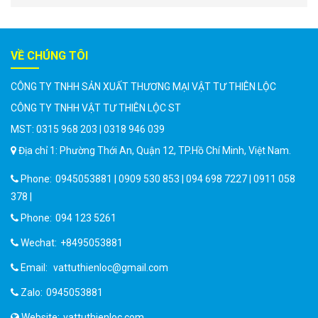
VỀ CHÚNG TÔI
CÔNG TY TNHH SẢN XUẤT THƯƠNG MẠI VẬT TƯ THIÊN LỘC
CÔNG TY TNHH VẬT TƯ THIÊN LỘC ST
MST: 0315 968 203 | 0318 946 039
Địa chỉ 1: Phường Thới An, Quận 12, TP.Hồ Chí Minh, Việt Nam.
Phone:
0945053881 | 0909 530 853 | 094 698 7227 | 0911 058
378 |
Phone:
094 123 5261
Wechat:
+8495053881
Email:
vattuthienloc@gmail.com
Zalo:
0945053881
Website:
vattuthienloc.com