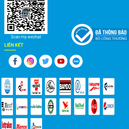
Scan my wechat
LIÊN KẾT