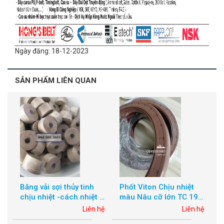
Ngày đăng: 18-12-2023
SẢN PHẨM LIÊN QUAN
Băng vải sợi thủy tinh
Phốt Viton Chịu nhiệt
chịu nhiệt -cách nhiệt |
màu Nâu cỡ lớn TC 195
cách âm chống cháy |
x 235 x 20
hệ
Liên hệ
Liên hệ
vải sợi chống cháy