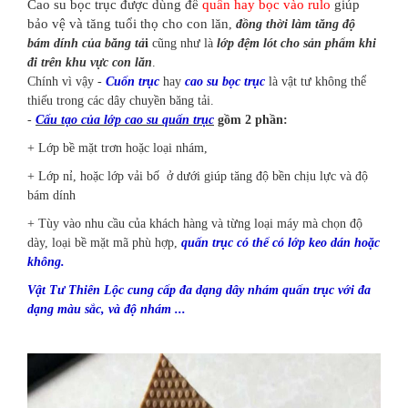
Cao su bọc trục được dùng để
quấn hay bọc vào rulo
giúp
bảo vệ và tăng tuổi thọ cho con lăn
,
đồng thời làm tăng độ
bám dính của băng tả
i
cũng như là
lớp đệm lót cho sản phẩm khi
đi trên khu vực con lăn
.
Chính vì vậy
-
Cuốn trục
hay
cao su bọc trục
là vật tư không thể
thiếu trong các dây chuyền băng tải.
-
Cấu tạo của lớp cao su quấn trục
gồm 2 phần:
+ Lớp bề mặt trơn hoặc loại nhám,
+ Lớp nỉ, hoặc lớp vải bố ở dưới giúp tăng độ bền chịu lực và độ
bám dính
+ Tùy vào nhu cầu của khách hàng và từng loại máy mà chọn độ
dày, loại bề mặt mã phù hợp,
quấn trục có thể có lớp keo dán hoặc
không.
Vật Tư Thiên Lộc cung cấp đa dạng dây nhám quấn trục với đa
dạng màu sắc, và độ nhám ...