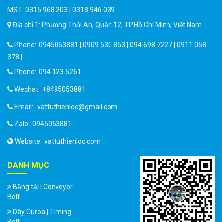
MST: 0315 968 203 | 0318 946 039
Địa chỉ 1: Phường Thới An, Quận 12, TP.Hồ Chí Minh, Việt Nam.
Phone:
0945053881 | 0909 530 853 | 094 698 7227 | 0911 058
378 |
Phone:
094 123 5261
Wechat:
+8495053881
Email:
vattuthienloc@gmail.com
Zalo:
0945053881
Website:
vattuthienloc.com
DANH MỤC
Băng tải | Conveyor
Belt
Dây Curoa | Timing
Belt