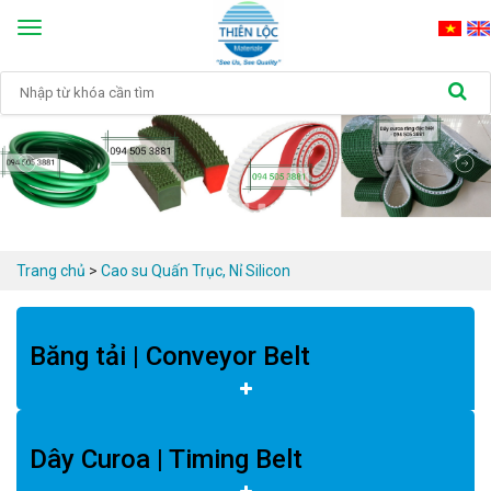
Toggle
navigation
Trang chủ
>
Cao su Quấn Trục, Nỉ Silicon
Băng tải | Conveyor Belt
Dây Curoa | Timing Belt