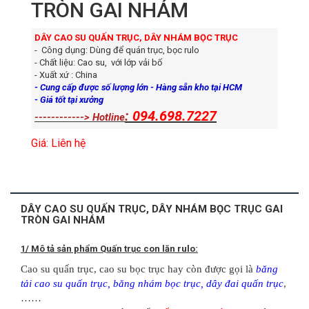
TRÒN GAI NHÁM
DÂY CAO SU QUẤN TRỤC, DÂY NHÁM BỌC TRỤC
- Công dụng: Dùng để quán trục, bọc rulo
- Chất liệu: Cao su, với lớp vải bố
- Xuất xứ : China
- Cung cấp được số lượng lớn
- Hàng sẵn kho tại HCM
- Giá tốt tại xưởng
:
094.698.7227
------------> Hotline
Giá: Liên hệ
DÂY CAO SU QUẤN TRỤC, DÂY NHÁM BỌC TRỤC GAI
TRÒN GAI NHÁM
1/ Mô tả sản phẩm Quấn trục con lăn rulo:
Cao su quấn trục, cao su bọc trục hay còn được gọi là
băng
tải cao su quấn trục, băng nhám bọc trục, dây đai quấn trục
,
……