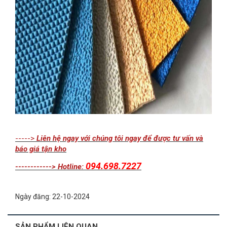
----->
Liên hệ ngay với chúng tôi ngay để được tư vấn và
báo giá tận kho
094.698.7227
------------> Hotline:
Ngày đăng: 22-10-2024
SẢN PHẨM LIÊN QUAN