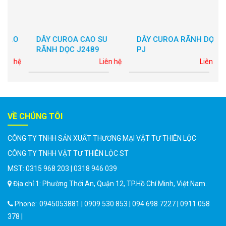
O
DÂY CUROA CAO SU
DÂY CUROA RÃNH DỌC
D
RÃNH DỌC J2489
PJ
T
S
hệ
Liên hệ
Liên hệ
VỀ CHÚNG TÔI
CÔNG TY TNHH SẢN XUẤT THƯƠNG MẠI VẬT TƯ THIÊN LỘC
CÔNG TY TNHH VẬT TƯ THIÊN LỘC ST
MST: 0315 968 203 | 0318 946 039
Địa chỉ 1: Phường Thới An, Quận 12, TP.Hồ Chí Minh, Việt Nam.
Phone:
0945053881 | 0909 530 853 | 094 698 7227 | 0911 058
378 |