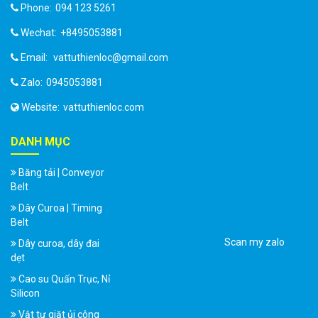
Phone:
094 123 5261
Wechat:
+8495053881
Email:
vattuthienloc@gmail.com
Zalo:
0945053881
Website:
vattuthienloc.com
DANH MỤC
Băng tải | Conveyor
Belt
Dây Curoa | Timing
Belt
Scan my zalo
Dây curoa, dây đai
dẹt
Cao su Quấn Trục, Nỉ
Silicon
Vật tư giặt ủi công