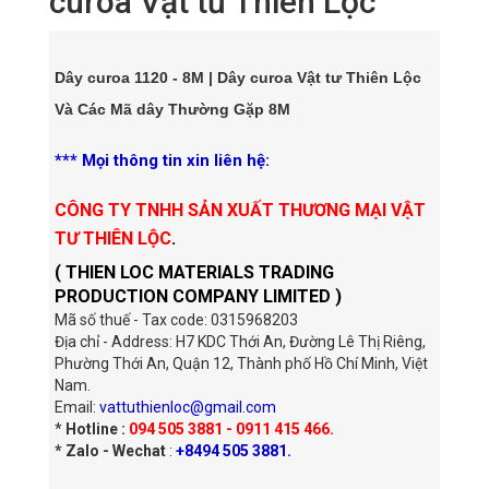
curoa Vật tư Thiên Lộc
Dây curoa 1120 - 8M | Dây curoa Vật tư Thiên Lộc
Và Các Mã dây Thường Gặp 8M
*** Mọi thông tin xin liên hệ:
CÔNG TY TNHH SẢN XUẤT THƯƠNG MẠI VẬT
TƯ THIÊN LỘC
.
( THIEN LOC MATERIALS TRADING
PRODUCTION COMPANY LIMITED )
Mã số thuế - Tax code: 0315968203
Địa chỉ - Address: H7 KDC Thới An, Đường Lê Thị Riêng,
Phường Thới An, Quận 12, Thành phố Hồ Chí Minh, Việt
Nam.
Email:
vattuthienloc@gmail.com
*
Hotline :
094 505 3881 - 0911 415 466.
* Zalo - Wechat
:
+8494 505 3881.