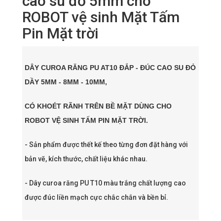
cao su đỏ 5mm cho
ROBOT vệ sinh Mặt Tấm
Pin Mặt trời
DÂY CUROA RĂNG PU AT10 ĐẮP - ĐÚC CAO SU ĐỎ
DẦY 5MM - 8MM - 10MM,
CÓ KHOÉT RÃNH TRÊN BỀ MẶT DÙNG CHO
ROBOT VỆ SINH TẤM PIN MẶT TRỜI.
- Sản phẩm được thết kế theo từng đơn đặt hàng với
bản vẽ, kích thước, chất liệu khác nhau.
- Dây curoa răng PU T10 màu trắng chất lượng cao
được đúc liền mạch cực chắc chắn và bền bỉ.