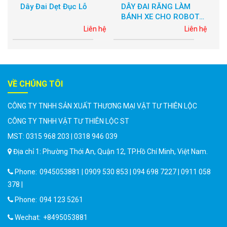
 Đai Dẹt Đục Lỗ
DÂY ĐAI RĂNG LÀM
DÂY CUR
BÁNH XE CHO ROBOT
MÁY HÚT
VỆ SINH TẤM PIN NĂNG
KHÔNG, D
Liên hệ
Liên hệ
LƯỢNG MẶT TRỜI
KHOÉT RÃ
GIA CÔNG
CẦU
VỀ CHÚNG TÔI
CÔNG TY TNHH SẢN XUẤT THƯƠNG MẠI VẬT TƯ THIÊN LỘC
CÔNG TY TNHH VẬT TƯ THIÊN LỘC ST
MST: 0315 968 203 | 0318 946 039
Địa chỉ 1: Phường Thới An, Quận 12, TP.Hồ Chí Minh, Việt Nam.
Phone:
0945053881 | 0909 530 853 | 094 698 7227 | 0911 058
378 |
Phone:
094 123 5261
Wechat:
+8495053881