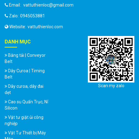
Email:
vattuthienloc@gmail.com
Zalo:
0945053881
Website:
vattuthienloc.com
DANH MỤC
Băng tải | Conveyor
Belt
Dây Curoa | Timing
Belt
Scan my zalo
Dây curoa, dây đai
dẹt
Cao su Quấn Trục, Nỉ
Silicon
Vật tư giặt ủi công
nghiệp
Vật Tư Thiết bị Máy