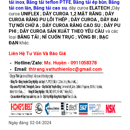
tải inox
,
Băng tải teflon PTFE
,
Băng tải ép bùn
,
Băng
tải con lăn, Băng tải cao su
, dây curoa
ELATECH
;
Dây
curoa
UNIFLEX
;
DÂY CUROA 1,2 MẶT RĂNG
;
DÂY
CUROA RĂNG PU LÕI THÉP
;
DÂY CUROA , DÂY ĐAI
TỰ NỐI CHỮ A
;
DÂY CUROA RĂNG CAO SU
;
DÂY PU
PHI
;
DÂY CUROA SẢN XUẤT THEO YÊU CẦU
và các
loại
BĂNG TẢI
;
NỈ CUỐN TRỤC
;
VÒNG BI
;
BẠC
ĐẠN
khác.
Liên Hệ Tư Vấn Và Báo Giá
Hotline/Zalo:
Ms. Huyền - 0911058378
Email:
thtrang.vattuthienloc@gmail.com
Ngày đăng: 02-04-2024