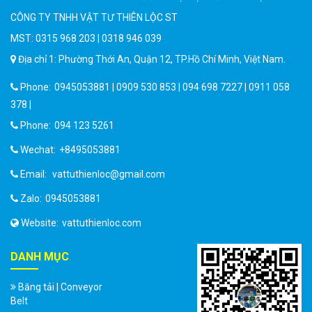
CÔNG TY TNHH VẬT TƯ THIÊN LỘC ST
MST: 0315 968 203 | 0318 946 039
Địa chỉ 1: Phường Thới An, Quận 12, TP.Hồ Chí Minh, Việt Nam.
Phone:
0945053881 | 0909 530 853 | 094 698 7227 | 0911 058
378 |
Phone:
094 123 5261
Wechat:
+8495053881
Email:
vattuthienloc@gmail.com
Zalo:
0945053881
Website:
vattuthienloc.com
DANH MỤC
Băng tải | Conveyor
Belt