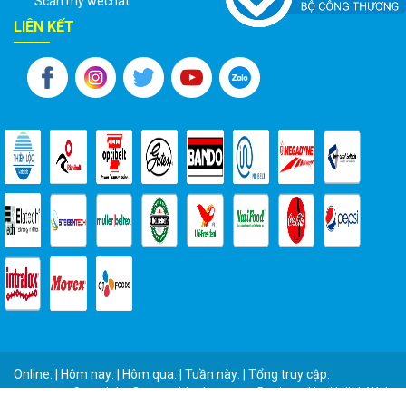
Scan my wechat
LIÊN KẾT
Online: | Hôm nay: | Hôm qua: | Tuần này: | Tổng truy cập:
Copyright © vattuthienloc.com - Designed by
Halink Web