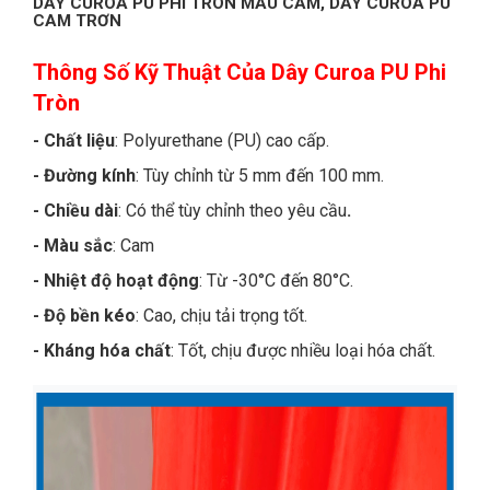
DÂY CUROA PU PHI TRÒN MÀU CAM, DÂY CUROA PU
CAM TRƠN
Thông Số Kỹ Thuật Của Dây Curoa PU Phi
Tròn
- Chất liệu
: Polyurethane (PU) cao cấp.
- Đường kính
: Tùy chỉnh từ 5 mm đến 100 mm.
- Chiều dài
: Có thể tùy chỉnh theo yêu cầu
.
- Màu sắc
: Cam
- Nhiệt độ hoạt động
: Từ -30°C đến 80°C.
- Độ bền kéo
: Cao, chịu tải trọng tốt.
- Kháng hóa chất
: Tốt, chịu được nhiều loại hóa chất.