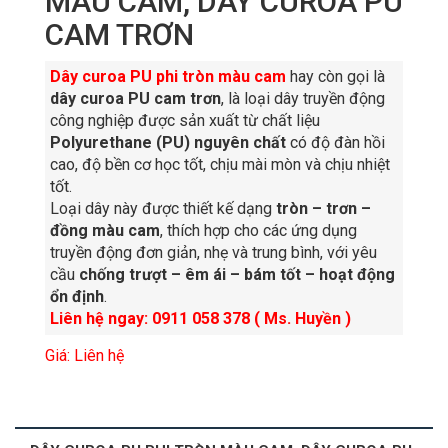
MÀU CAM, DÂY CUROA PU
CAM TRƠN
Dây curoa PU phi tròn màu cam
hay còn gọi là
dây curoa PU cam trơn
, là loại dây truyền động
công nghiệp được sản xuất từ chất liệu
Polyurethane (PU) nguyên chất
có độ đàn hồi
cao, độ bền cơ học tốt, chịu mài mòn và chịu nhiệt
tốt.
Loại dây này được thiết kế dạng
tròn – trơn –
đồng màu cam
, thích hợp cho các ứng dụng
truyền động đơn giản, nhẹ và trung bình, với yêu
cầu
chống trượt – êm ái – bám tốt – hoạt động
ổn định
.
Liên hệ ngay: 0911 058 378 ( Ms. Huyền )
Giá: Liên hệ