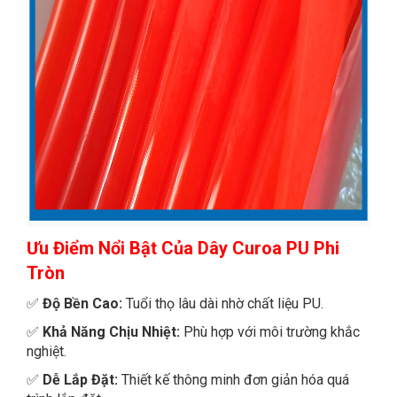
Ưu Điểm Nổi Bật
Của Dây Curoa PU Phi
Tròn
✅
Độ Bền Cao:
Tuổi thọ lâu dài nhờ chất liệu PU.
✅
Khả Năng Chịu Nhiệt:
Phù hợp với môi trường khắc
nghiệt.
✅
Dễ Lắp Đặt:
Thiết kế thông minh đơn giản hóa quá