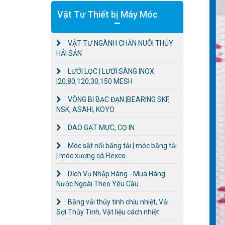
Vật Tư Thiết bị Máy Móc
VẬT TƯ NGÀNH CHĂN NUÔI THỦY
HẢI SẢN
LƯỚI LỌC | LƯỚI SÀNG INOX
|20,80,120,30,150 MESH
VÒNG BI BẠC ĐẠN |BEARING SKF,
NSK, ASAHI, KOYO
DAO GẠT MỰC, CỌ IN
Móc sắt nối băng tải | móc băng tải
| móc xương cá Flexco
Dịch Vụ Nhập Hàng - Mua Hàng
Nước Ngoài Theo Yêu Cầu.
Băng vải thủy tinh chịu nhiệt, Vải
Sợi Thủy Tinh, Vật liệu cách nhiệt