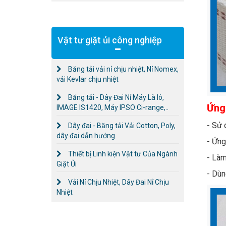
Vật tư giặt ủi công nghiệp
Băng tải vải nỉ chịu nhiệt, Nỉ Nomex,
vải Kevlar chịu nhiệt
Băng tải - Dây Đai Nỉ Máy Là lô,
Ứng
IMAGE IS1420, Máy IPSO Ci-range,..
- Sử 
Dây đai - Băng tải Vải Cotton, Poly,
dây đai dẫn hướng
- Ứng
Thiết bị Linh kiện Vật tư Của Ngành
- Làm
Giặt Ủi
- Dùn
Vải Nỉ Chịu Nhiệt, Dây Đai Nỉ Chịu
Nhiệt