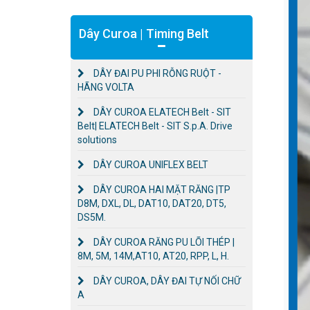
Dây Curoa | Timing Belt
DÂY ĐAI PU PHI RỖNG RUỘT -
HÃNG VOLTA
DÂY CUROA ELATECH Belt - SIT
Belt| ELATECH Belt - SIT S.p.A. Drive
solutions
DÂY CUROA UNIFLEX BELT
DÂY CUROA HAI MẶT RĂNG |TP
D8M, DXL, DL, DAT10, DAT20, DT5,
DS5M.
DÂY CUROA RĂNG PU LÕI THÉP |
8M, 5M, 14M,AT10, AT20, RPP, L, H.
DÂY CUROA, DÂY ĐAI TỰ NỐI CHỮ
A