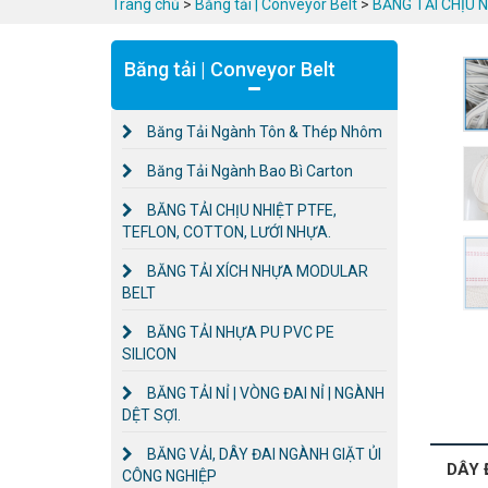
Trang chủ
>
Băng tải | Conveyor Belt
>
BĂNG TẢI CHỊU 
Băng tải | Conveyor Belt
Băng Tải Ngành Tôn & Thép Nhôm
Băng Tải Ngành Bao Bì Carton
BĂNG TẢI CHỊU NHIỆT PTFE,
TEFLON, COTTON, LƯỚI NHỰA.
BĂNG TẢI XÍCH NHỰA MODULAR
BELT
BĂNG TẢI NHỰA PU PVC PE
SILICON
BĂNG TẢI NỈ | VÒNG ĐAI NỈ | NGÀNH
DỆT SỢI.
BĂNG VẢI, DÂY ĐAI NGÀNH GIẶT ỦI
DÂY 
CÔNG NGHIỆP