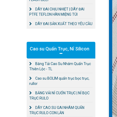
DÂY ĐAI CHỊU NHIỆT | DÂY ĐAI
PTFE TEFLON HÀN MIỆNG TÚI
DÂY ĐAI SẢN XUẤT THEO YÊU CẦU
Cao su Quấn Trục, Nỉ Silicon
Băng Tải Cao Su Nhám Quấn Trục
Thiên Lộc - TL
Cao su BOLIM quấn trục bọc trục,
rullor
BĂNG VẢI NỈ CUỐN TRỤC | NỈ BỌC
TRỤC RULO
DÂY CAO SU GAI NHÁM QUẤN
TRỤC RULO CON LĂN