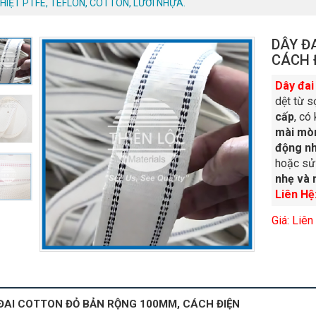
NHIỆT PTFE, TEFLON, COTTON, LƯỚI NHỰA.
DÂY Đ
CÁCH 
Dây đai
dệt từ s
cấp
, có
mài mò
động nh
hoặc sử
nhẹ và 
Liên Hệ
Giá: Liên
ĐAI COTTON ĐỎ BẢN RỘNG 100MM, CÁCH ĐIỆN