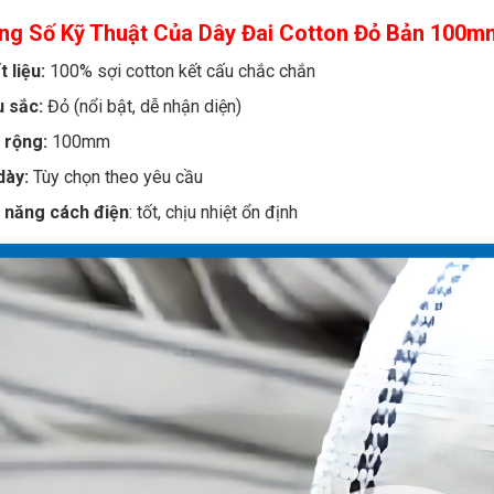
ng Số Kỹ Thuật Của Dây Đai Cotton Đỏ Bản 100m
t liệu:
100% sợi cotton kết cấu chắc chắn
u sắc:
Đỏ (nổi bật, dễ nhận diện)
 rộng:
100mm
dày:
Tùy chọn theo yêu cầu
ả năng cách điện
: tốt, chịu nhiệt ổn định