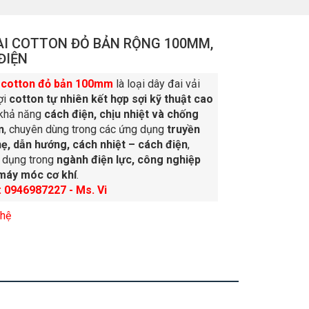
AI COTTON ĐỎ BẢN RỘNG 100MM,
ĐIỆN
 cotton đỏ bản 100mm
là loại dây đai vải
ợi
cotton tự nhiên kết hợp sợi kỹ thuật cao
 khả năng
cách điện, chịu nhiệt và chống
n
, chuyên dùng trong các ứng dụng
truyền
ẹ, dẫn hướng, cách nhiệt – cách điện
,
 dụng trong
ngành điện lực, công nghiệp
máy móc cơ khí
.
: 0946987227 - Ms. Vi
 hệ