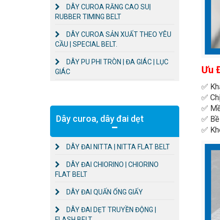
DÂY CUROA RĂNG CAO SU|
RUBBER TIMING BELT
DÂY CUROA SẢN XUẤT THEO YÊU
CẦU | SPECIAL BELT.
DÂY PU PHI TRÒN | ĐA GIÁC | LỤC
Ưu 
GIÁC
✅ Khả
✅ Chị
✅ Mềm
Dây curoa, dây đai dẹt
✅ Bề 
✅ Khô
DÂY ĐAI NITTA | NITTA FLAT BELT
DÂY ĐAI CHIORINO | CHIORINO
FLAT BELT
DÂY ĐAI QUẤN ỐNG GIẤY
DÂY ĐAI DẸT TRUYỀN ĐỘNG |
FLASH BELT