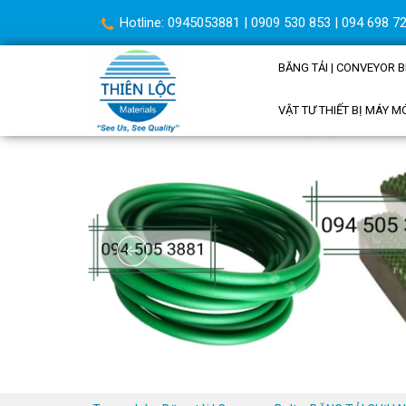
Hotline: 0945053881 | 0909 530 853 | 094 698 72
BĂNG TẢI | CONVEYOR B
VẬT TƯ THIẾT BỊ MÁY M