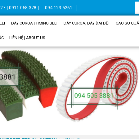
27 | 0911 058 378 |
094 123 5261
ELT
DÂY CUROA | TIMING BELT
DÂY CUROA, DÂY ĐAI DẸT
CAO SU QUẤN
ÓC
LIÊN HỆ | ABOUT US