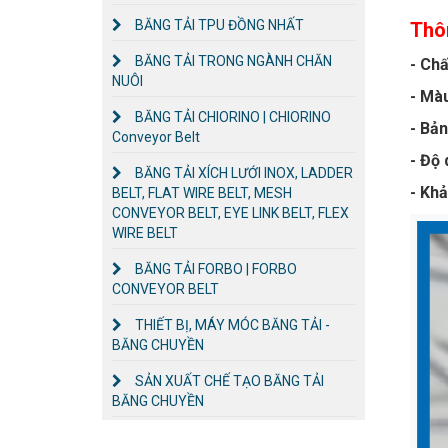
BĂNG TẢI TPU ĐỒNG NHẤT
Thô
BĂNG TẢI TRONG NGÀNH CHĂN
- Chấ
NUÔI
- Mà
BĂNG TẢI CHIORINO | CHIORINO
- Bản
Conveyor Belt
- Độ 
BĂNG TẢI XÍCH LƯỚI INOX, LADDER
- Kh
BELT, FLAT WIRE BELT, MESH
CONVEYOR BELT, EYE LINK BELT, FLEX
WIRE BELT
BĂNG TẢI FORBO | FORBO
CONVEYOR BELT
THIẾT BỊ, MÁY MÓC BĂNG TẢI -
BĂNG CHUYỀN
SẢN XUẤT CHẾ TẠO BĂNG TẢI
BĂNG CHUYỀN