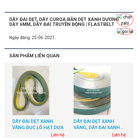
DÂY ĐAI DẸT, DÂY CUROA BẢN DẸT XANH DƯƠNG
DẦY 6MM, DÂY ĐAI TRUYỀN ĐỘNG | FLASTBELT
Ngày đăng: 25-06-2021
SẢN PHẨM LIÊN QUAN
DÂY ĐAI DẸT XANH
DÂY ĐAI DẸT XANH
D
VÀNG ĐỤC LỖ HẠT DƯA
VÀNG, DÂY ĐAI XANH
VÀNG
hệ
Liên hệ
Liên hệ