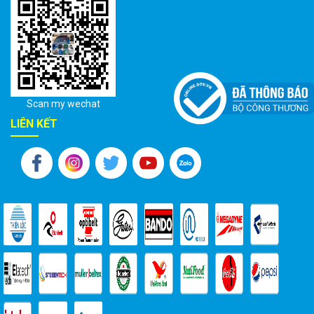
Scan my wechat
LIÊN KẾT