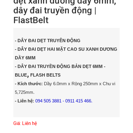
dẹt xanh dương dầy 6mm,
dây đai truyền động |
FlastBelt
- DÂY ĐAI DẸT TRUYÊN ĐỘNG
- DÂY ĐAI DẸT HAI MẶT CAO SU XANH DƯƠNG
DẦY 6MM
- DÂY ĐAI TRUYỀN ĐỘNG BẢN DẸT 6MM -
,
BLUE
FLASH BELTS
- Kích thước:
Dầy 6.0mm x Rộng 250mm x Chu vi
5,725mm.
- Liên hệ:
094 505 3881 - 0911 415 466.
Giá: Liên hệ