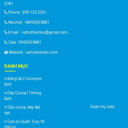
378 |
Phone:
094 123 5261
Wechat:
+8495053881
Email:
vattuthienloc@gmail.com
Zalo:
0945053881
Website:
vattuthienloc.com
DANH MỤC
Băng tải | Conveyor
Belt
Dây Curoa | Timing
Belt
Scan my zalo
Dây curoa, dây đai
dẹt
Cao su Quấn Trục, Nỉ
Silicon