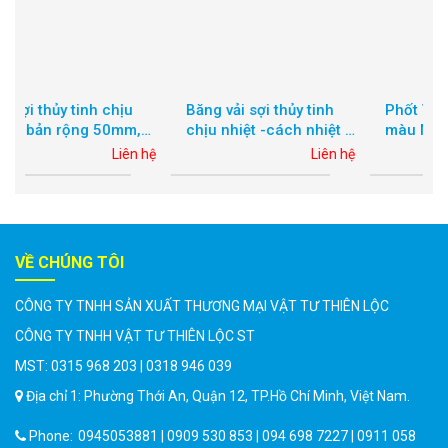
Băng vải sợi thủy tinh
Phốt Viton Chịu nhiệt
,
chịu nhiệt -cách nhiệt |
màu Nâu cỡ lớn TC 195
i
cách âm chống cháy |
x 235 x 20
 hệ
Liên hệ
Liên hệ
vải sợi chống cháy
VỀ CHÚNG TÔI
CÔNG TY TNHH SẢN XUẤT THƯƠNG MẠI VẬT TƯ THIÊN LỘC
CÔNG TY TNHH VẬT TƯ THIÊN LỘC ST
MST: 0315 968 203 | 0318 946 039
Địa chỉ 1: Phường Thới An, Quận 12, TP.Hồ Chí Minh, Việt Nam.
Phone:
0945053881 | 0909 530 853 | 094 698 7227 | 0911 058