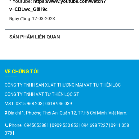
* Youtube:
https://www.youtube.com/watch?
v=CBLwc_G8H9c
Ngày đăng: 12-03-2023
SẢN PHẨM LIÊN QUAN
VỀ CHÚNG TÔI
CÔNG TY TNHH SẢN XUẤT THƯƠNG MẠI VẬT TƯ THIÊN LỘC
CÔNG TY TNHH VẬT TƯ THIÊN LỘC ST
MST: 0315 968 203 | 0318 946 039
Địa chỉ 1: Phường Thới An, Quận 12, TP.Hồ Chí Minh, Việt Nam.
Phone:
0945053881 | 0909 530 853 | 094 698 7227 | 0911 058
378 |