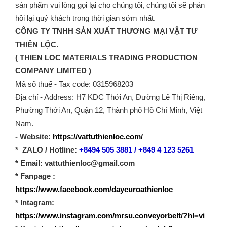
sản phẩm vui lòng gọi lại cho chúng tôi, chúng tôi sẽ phản
hồi lại quý khách trong thời gian sớm nhất.
CÔNG TY TNHH SẢN XUẤT THƯƠNG MẠI VẬT TƯ
THIÊN LỘC.
( THIEN LOC MATERIALS TRADING PRODUCTION
COMPANY LIMITED )
Mã số thuế - Tax code: 0315968203
Địa chỉ - Address: H7 KDC Thới An, Đường Lê Thị Riêng,
Phường Thới An, Quận 12, Thành phố Hồ Chí Minh, Việt
Nam.
- Website:
https://vattuthienloc.com/
* ZALO / Hotline:
+8494 505 3881 / +849 4 123 5261
* Email: vattuthienloc@gmail.com
* Fanpage :
https://www.facebook.com/daycuroathienloc
* Intagram:
https://www.instagram.com/mrsu.conveyorbelt/?hl=vi