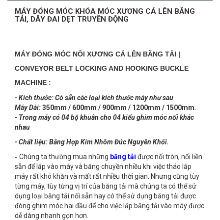
MÁY ĐÓNG MÓC KHÓA MÓC XƯƠNG CÁ LÊN BĂNG
TẢI, DÂY ĐAI DẸT TRUYỀN ĐỘNG
MÁY ĐÓNG MÓC NỐI XƯƠNG CÁ LÊN BĂNG TẢI |
CONVEYOR BELT LOCKING AND HOOKING BUCKLE
MACHINE :
- Kích thước: Có sẵn các loại kích thước máy như sau
Máy Dài:
350mm / 600mm / 900mm / 1200mm / 1500mm
.
- Trong máy có 04 bộ khuân cho 04 kiểu ghim móc nối khác
nhau
- Chất liệu: Bằng Hợp Kim Nhôm Đúc Nguyên Khối.
-
Chúng ta thường mua những
băng tải
được nối tròn, nối liền
sẵn để lắp vào máy và băng chuyền nhiều khi việc tháo lắp
máy rất khó khăn và mất rất nhiều thời gian.
Nhưng cũng tùy
từng máy, tùy từng vị trí của băng tải mà chúng ta có thể sử
dụng loại băng tải nối sẵn hay có thể sử dụng băng tải được
đóng ghim móc hai đầu để cho việc lắp băng tải vào máy được
dễ dàng nhanh gọn hơn.