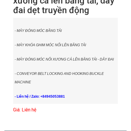
xương cá lên băng tải, dây
đai dẹt truyền động
- MÁY ĐÓNG MÓC BĂNG TẢI
- MÁY KHÓA GHIM MÓC NỐI LÊN BĂNG TẢI
- MÁY ĐÓNG MÓC NỐI XƯƠNG CÁ LÊN BĂNG TẢI - DÂY ĐAI
- CONVEYOR BELT LOCKING AND HOOKING BUCKLE
MACHINE
- Liên hệ / Zalo: +84945053881
Giá: Liên hệ