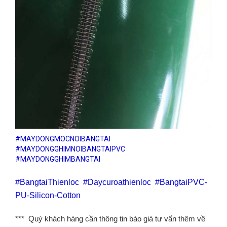
#MAYDONGMOCNOIBANGTAI
#MAYDONGGHIMNOIBANGTAIPVC
#MAYDONGGHIMBANGTAI
#BangtaiThienloc
#Daycuroathienloc
#BangtaiPVC
-
PU-Silicon-Cotton
*** Quý khách hàng cần thông tin báo giá tư vấn thêm về