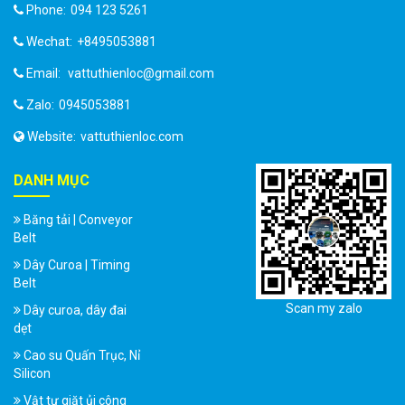
Phone:
094 123 5261
Wechat:
+8495053881
Email:
vattuthienloc@gmail.com
Zalo:
0945053881
Website:
vattuthienloc.com
DANH MỤC
Băng tải | Conveyor
Belt
Dây Curoa | Timing
Belt
Scan my zalo
Dây curoa, dây đai
dẹt
Cao su Quấn Trục, Nỉ
Silicon
Vật tư giặt ủi công