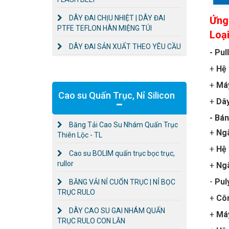
DÂY ĐAI CHỊU NHIỆT | DÂY ĐAI
Ứng
PTFE TEFLON HÀN MIỆNG TÚI
Loạ
DÂY ĐAI SẢN XUẤT THEO YÊU CẦU
- Pu
+
Hệ 
+
Má
Cao su Quấn Trục, Nỉ Silicon
+
Dây
- Bá
Băng Tải Cao Su Nhám Quấn Trục
+
Ng
Thiên Lộc - TL
+
Hệ 
Cao su BOLIM quấn trục bọc trục,
rullor
+
Ng
-
Pul
BĂNG VẢI NỈ CUỐN TRỤC | NỈ BỌC
TRỤC RULO
+
Côn
DÂY CAO SU GAI NHÁM QUẤN
+
Má
TRỤC RULO CON LĂN