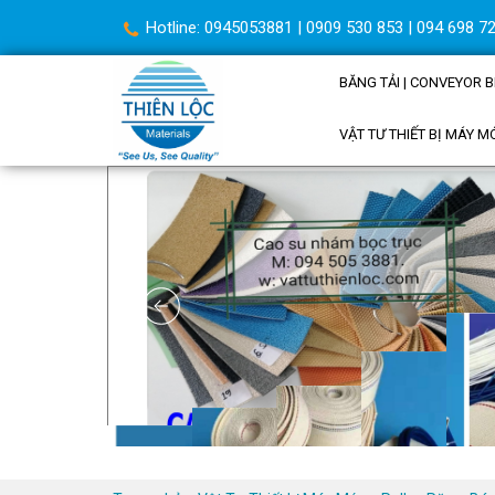
Hotline: 0945053881 | 0909 530 853 | 094 698 72
BĂNG TẢI | CONVEYOR B
VẬT TƯ THIẾT BỊ MÁY M