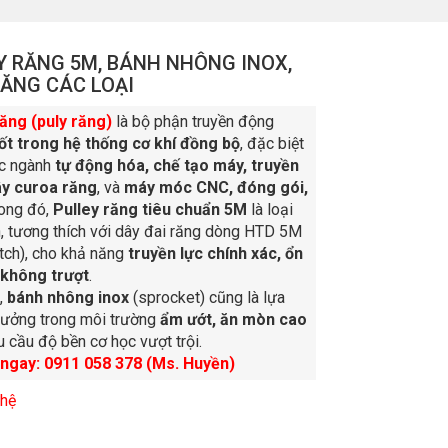
Y RĂNG 5M, BÁNH NHÔNG INOX,
RĂNG CÁC LOẠI
răng (puly răng)
là bộ phận truyền động
ốt trong hệ thống cơ khí đồng bộ
, đặc biệt
ác ngành
tự động hóa, chế tạo máy, truyền
y curoa răng
, và
máy móc CNC, đóng gói,
rong đó,
Pulley răng tiêu chuẩn 5M
là loại
, tương thích với dây đai răng dòng HTD 5M
tch), cho khả năng
truyền lực chính xác, ổn
 không trượt
.
a,
bánh nhông inox
(sprocket) cũng là lựa
 tưởng trong môi trường
ẩm ướt, ăn mòn cao
 cầu độ bền cơ học vượt trội.
 ngay: 0911 058 378 (Ms. Huyền)
 hệ