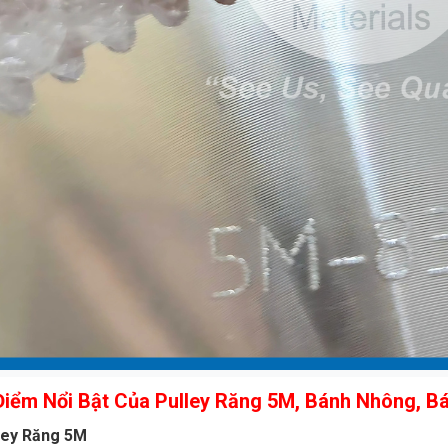
Điểm Nổi Bật Của Pulley Răng 5M, Bánh Nhông, Bá
ley Răng 5M