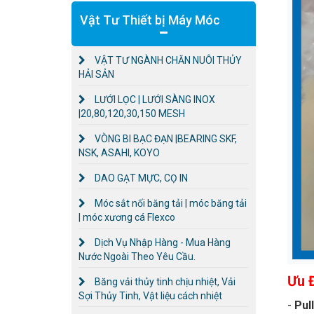
Vật Tư Thiết bị Máy Móc
VẬT TƯ NGÀNH CHĂN NUÔI THỦY
HẢI SẢN
LƯỚI LỌC | LƯỚI SÀNG INOX
|20,80,120,30,150 MESH
VÒNG BI BẠC ĐẠN |BEARING SKF,
NSK, ASAHI, KOYO
DAO GẠT MỰC, CỌ IN
Móc sắt nối băng tải | móc băng tải
| móc xương cá Flexco
Dịch Vụ Nhập Hàng - Mua Hàng
Nước Ngoài Theo Yêu Cầu.
Ưu 
Băng vải thủy tinh chịu nhiệt, Vải
Sợi Thủy Tinh, Vật liệu cách nhiệt
-
Pul