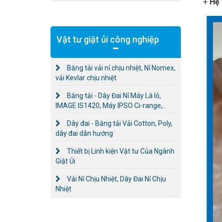
+
Hệ 
Vật tư giặt ủi công nghiệp
Băng tải vải nỉ chịu nhiệt, Nỉ Nomex,
vải Kevlar chịu nhiệt
Băng tải - Dây Đai Nỉ Máy Là lô,
IMAGE IS1420, Máy IPSO Ci-range,..
Dây đai - Băng tải Vải Cotton, Poly,
dây đai dẫn hướng
Thiết bị Linh kiện Vật tư Của Ngành
Giặt Ủi
Vải Nỉ Chịu Nhiệt, Dây Đai Nỉ Chịu
Nhiệt