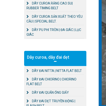
DÂY CUROA RĂNG CAO SU|
RUBBER TIMING BELT
DÂY CUROA SẢN XUẤT THEO YÊU
CẦU | SPECIAL BELT.
DÂY PU PHI TRÒN | ĐA GIÁC | LỤC
GIÁC
Dây curoa, dây đai dẹt
DÂY ĐAI NITTA | NITTA FLAT BELT
DÂY ĐAI CHIORINO | CHIORINO
FLAT BELT
DÂY ĐAI QUẤN ỐNG GIẤY
DÂY ĐAI DẸT TRUYỀN ĐỘNG |
FLASH BELT