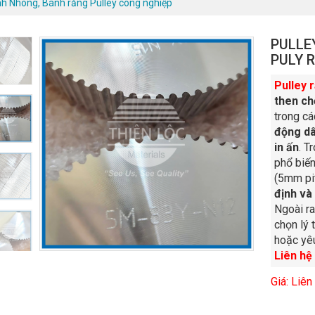
nh Nhông, Bánh răng Pulley công nghiệp
PULLE
PULY 
Pulley 
then ch
trong c
động dâ
in ấn
. T
phổ biến
(5mm pi
định và
Ngoài r
chọn lý
hoặc yêu
Liên hệ
Giá: Liên