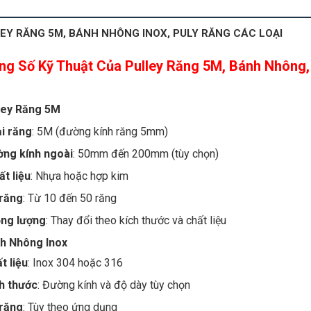
EY RĂNG 5M, BÁNH NHÔNG INOX, PULY RĂNG CÁC LOẠI
ng Số Kỹ Thuật Của Pulley Răng 5M, Bánh Nhông,
i
lley Răng 5M
i răng
: 5M (đường kính răng 5mm)
ng kính ngoài
: 50mm đến 200mm (tùy chọn)
t liệu
: Nhựa hoặc hợp kim
răng
: Từ 10 đến 50 răng
ng lượng
: Thay đổi theo kích thước và chất liệu
nh Nhông Inox
t liệu
: Inox 304 hoặc 316
h thước
: Đường kính và độ dày tùy chọn
răng
: Tùy theo ứng dụng