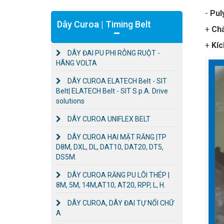
​-
Pul
Dây Curoa | Timing Belt
+
Chấ
+
Kíc
DÂY ĐAI PU PHI RỖNG RUỘT -
HÃNG VOLTA
DÂY CUROA ELATECH Belt - SIT
Belt| ELATECH Belt - SIT S.p.A. Drive
solutions
DÂY CUROA UNIFLEX BELT
DÂY CUROA HAI MẶT RĂNG |TP
D8M, DXL, DL, DAT10, DAT20, DT5,
DS5M.
DÂY CUROA RĂNG PU LÕI THÉP |
8M, 5M, 14M,AT10, AT20, RPP, L, H.
DÂY CUROA, DÂY ĐAI TỰ NỐI CHỮ
A