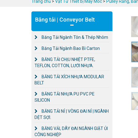
Trang chủ
>
Vật Tư Thiết bị Máy Móc
>
Pulley Răng, Bá
Băng tải | Conveyor Belt
Băng Tải Ngành Tôn & Thép Nhôm
Băng Tải Ngành Bao Bì Carton
BĂNG TẢI CHỊU NHIỆT PTFE,
TEFLON, COTTON, LƯỚI NHỰA.
BĂNG TẢI XÍCH NHỰA MODULAR
BELT
BĂNG TẢI NHỰA PU PVC PE
SILICON
BĂNG TẢI NỈ | VÒNG ĐAI NỈ | NGÀNH
DỆT SỢI.
BĂNG VẢI, DÂY ĐAI NGÀNH GIẶT ỦI
CÔNG NGHIỆP