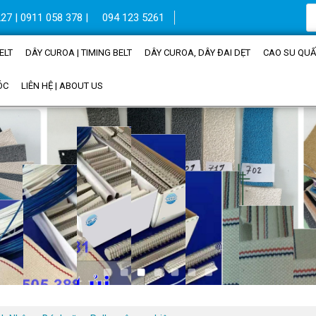
27 | 0911 058 378 |
094 123 5261
ELT
DÂY CUROA | TIMING BELT
DÂY CUROA, DÂY ĐAI DẸT
CAO SU QUẤN
ÓC
LIÊN HỆ | ABOUT US