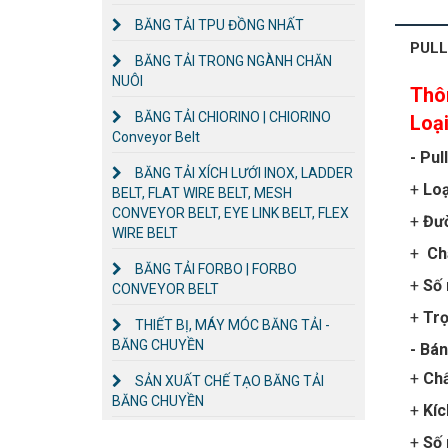
BĂNG TẢI TPU ĐỒNG NHẤT
PULL
BĂNG TẢI TRONG NGÀNH CHĂN
NUÔI
Thô
BĂNG TẢI CHIORINO | CHIORINO
Loạ
Conveyor Belt
- Pu
BĂNG TẢI XÍCH LƯỚI INOX, LADDER
+
Loạ
BELT, FLAT WIRE BELT, MESH
CONVEYOR BELT, EYE LINK BELT, FLEX
+
Đườ
WIRE BELT
+
Chấ
BĂNG TẢI FORBO | FORBO
+
Số 
CONVEYOR BELT
+
Trọ
THIẾT BỊ, MÁY MÓC BĂNG TẢI -
BĂNG CHUYỀN
- Bá
+
Chấ
SẢN XUẤT CHẾ TẠO BĂNG TẢI
BĂNG CHUYỀN
+
Kíc
+
Số 