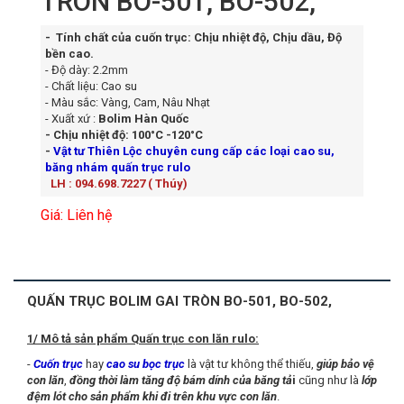
TRÒN BO-501, BO-502,
- Tính chất của cuốn trục: Chịu nhiệt độ, Chịu dầu, Độ
bền cao.
- Độ dày: 2.2mm
- Chất liệu: Cao su
- Màu sắc: Vàng, Cam, Nâu Nhạt
- Xuất xứ :
Bolim Hàn Quốc
- Chịu nhiệt độ: 100°C -120°C
-
Vật tư Thiên Lộc chuyên cung cấp các loại cao su,
băng nhám quấn trục rulo
LH : 094.698.7227 ( Thúy)
Giá: Liên hệ
QUẤN TRỤC BOLIM GAI TRÒN BO-501, BO-502,
1/ Mô tả sản phẩm Quấn trục con lăn rulo:
-
Cuốn trục
hay
cao su bọc trục
là vật tư không thể thiếu,
giúp bảo vệ
con lăn
,
đồng thời làm tăng độ bám dính của băng tả
i
cũng như là
lớp
đệm lót cho sản phẩm khi đi trên khu vực con lăn
.