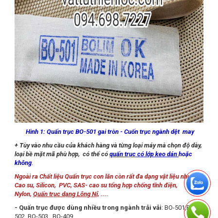
Hình 1: Quấn trục BO-501 gai tròn - Cuốn trục ngành dệt may
+ Tùy vào nhu cầu của khách hàng và từng loại máy mà chọn độ dày,
loại bề mặt mã phù hợp,
có thể có
quấn trục
có lớp keo dán
hoặc
không
.
Ngoài ra Chất liệu Quấn trục con lăn còn rất đa dạng vật liệu như :
Cao su, Silicon, PVC, SAS- cao su tổng hợp chống tĩnh điện,
Nylon,
Quấn trục dạng Lông Nỉ,
....
- Quấn trục được dùng nhiều trong ngành trải vải
:
BO-501,BO-
502, BO-503, BO-409