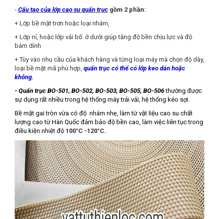
-
Cấu tạo của lớp cao su quấn trục
gồm 2 phần:
+ Lớp bề mặt trơn hoặc loại nhám,
+ Lớp nỉ, hoặc lớp vải bố ở dưới giúp tăng độ bền chịu lực và độ
bám dính
+ Tùy vào nhu cầu của khách hàng và từng loại máy mà chọn độ dày,
loại bề mặt mã phù hợp,
quấn trục có thể có lớp keo dán hoặc
không.
- Quấn trục BO-501, BO-502, BO-503, BO-505, BO-506
thường được
sự dụng rất nhiều trong hệ thống máy trải vải, hệ thống kéo sợi.
Bề mặt gai tròn vừa có độ nhám nhẹ, làm từ vật liệu cao su chất
lượng cao từ Hàn Quốc đảm bảo độ bền cao, làm việc liên tục trong
điều kiện nhiệt độ
100°C -120°C.