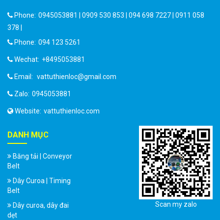
Phone:
0945053881 | 0909 530 853 | 094 698 7227 | 0911 058
378 |
Phone:
094 123 5261
Wechat:
+8495053881
Email:
vattuthienloc@gmail.com
Zalo:
0945053881
Website:
vattuthienloc.com
DANH MỤC
Băng tải | Conveyor
Belt
Dây Curoa | Timing
Belt
Scan my zalo
Dây curoa, dây đai
dẹt