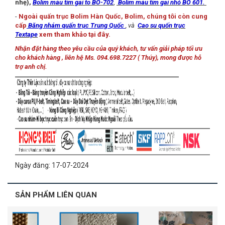
nhẹ),
Bolim màu tím gai to BO-702
,
Bolim màu tím gai nhỏ BO 601.
-
Ngoài quấn trục Bolim Hàn Quốc, Bolim, chúng tôi còn cung
cấp
Băng nhám quấn trục Trung Quốc
, và
Cao su quốn trục
Textape
xem tham khảo tại đây.
Nhận đặt hàng theo yêu cầu của quý khách, tư vấn giải pháp tối ưu
cho khách hàng , liên hệ Ms. 094.698.7227 ( Thúy), mong được hỗ
trợ anh chị.
Ngày đăng: 17-07-2024
SẢN PHẨM LIÊN QUAN