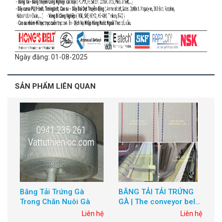
Ngày đăng: 01-08-2025
SẢN PHẨM LIÊN QUAN
n Gà –
Băng Tải Trứng Gà
BĂNG TẢI TẢI TRỨ
hu Gom
Trong Chăn Nuôi Gà
GÀ | The conveyor b
g
to load chicken egg
Liên hệ
Liên hệ
Li