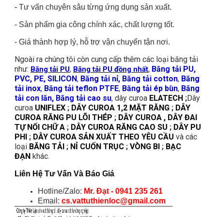
-
Tư vấn chuyên sâu từng ứng dụng sản xuất.
-
Sản phẩm gia công chính xác, chất lượng tốt.
-
Giá thành hợp lý, hỗ trợ vận chuyển tận nơi.
Ngoài ra chúng tôi còn cung cấp thêm các loại băng tải
như:
,
,
Băng tải PU,
Băng tải PU
Băng tải PU đồng nhất
PVC, PE, SILICON
,
Băng tải nỉ, Băng tải cotton
,
Băng
tải inox
,
Băng tải teflon PTFE
,
Băng tải ép bùn
,
Băng
tải con lăn, Băng tải cao su
, dây curoa
ELATECH
;
Dây
curoa
UNIFLEX
;
DÂY CUROA 1,2 MẶT RĂNG
;
DÂY
CUROA RĂNG PU LÕI THÉP
;
DÂY CUROA , DÂY ĐAI
TỰ NỐI CHỮ A
;
DÂY CUROA RĂNG CAO SU
;
DÂY PU
PHI
;
DÂY CUROA SẢN XUẤT THEO YÊU CẦU
và các
loại
BĂNG TẢI
;
NỈ CUỐN TRỤC
;
VÒNG BI
;
BẠC
ĐẠN
khác.
Liên Hệ Tư Vấn Và Báo Giá
Hotline/Zalo:
Mr. Đạt - 0941 235 261
Email:
cs.vattuthienloc@gmail.com