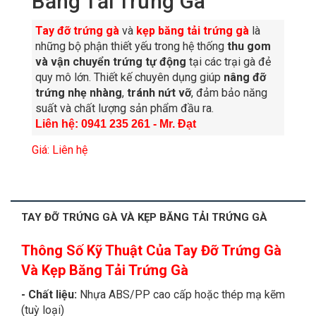
Băng Tải Trứng Gà
Tay đỡ trứng gà
và
kẹp băng tải trứng gà
là
những bộ phận thiết yếu trong hệ thống
thu gom
và vận chuyển trứng tự động
tại các trại gà đẻ
quy mô lớn. Thiết kế chuyên dụng giúp
nâng đỡ
trứng nhẹ nhàng
,
tránh nứt vỡ
, đảm bảo năng
suất và chất lượng sản phẩm đầu ra.
Liên hệ: 0941 235 261 - Mr. Đạt
Giá: Liên hệ
TAY ĐỠ TRỨNG GÀ VÀ KẸP BĂNG TẢI TRỨNG GÀ
Thông Số Kỹ Thuật
Của Tay Đỡ Trứng Gà
Và Kẹp Băng Tải Trứng Gà
- Chất liệu:
Nhựa ABS/PP cao cấp hoặc thép mạ kẽm
(tuỳ loại)