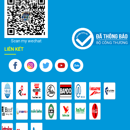
Scan my wechat
LIÊN KẾT