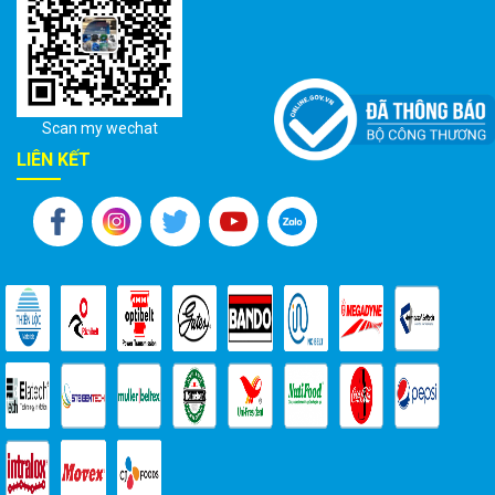
Scan my wechat
LIÊN KẾT