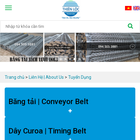
Toggle
navigation
Trang chủ
>
Liên Hệ | About Us
>
Tuyển Dụng
Băng tải | Conveyor Belt
Dây Curoa | Timing Belt