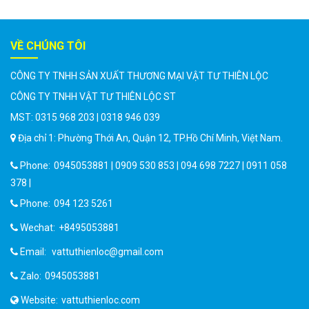
VỀ CHÚNG TÔI
CÔNG TY TNHH SẢN XUẤT THƯƠNG MẠI VẬT TƯ THIÊN LỘC
CÔNG TY TNHH VẬT TƯ THIÊN LỘC ST
MST: 0315 968 203 | 0318 946 039
Địa chỉ 1: Phường Thới An, Quận 12, TP.Hồ Chí Minh, Việt Nam.
Phone:
0945053881 | 0909 530 853 | 094 698 7227 | 0911 058
378 |
Phone:
094 123 5261
Wechat:
+8495053881
Email:
vattuthienloc@gmail.com
Zalo:
0945053881
Website:
vattuthienloc.com