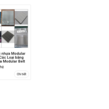
i nhựa Modular
 Các Loại băng
a Modular Belt
 dùng
 hệ
Chi tiết