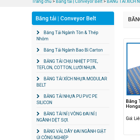
Trang chủ
>
Băng tải | Conveyor Belt
>
BĂNG TẢI XÍCH 
Băng tải | Conveyor Belt
BĂN
Băng Tải Ngành Tôn & Thép
Nhôm
Băng Tải Ngành Bao Bì Carton
BĂNG TẢI CHỊU NHIỆT PTFE,
TEFLON, COTTON, LƯỚI NHỰA.
BĂNG TẢI XÍCH NHỰA MODULAR
BELT
BĂNG TẢI NHỰA PU PVC PE
Băng 
SILICON
Hongs
BĂNG TẢI NỈ | VÒNG ĐAI NỈ |
Giá: Li
NGÀNH DỆT SỢI.
BĂNG VẢI, DÂY ĐAI NGÀNH GIẶT
ỦI CÔNG NGHIỆP