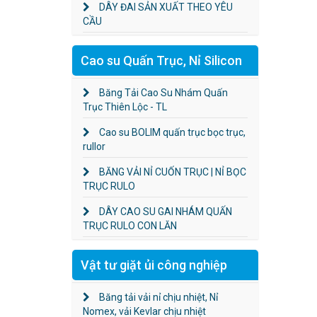
DÂY ĐAI SẢN XUẤT THEO YÊU
CẦU
Cao su Quấn Trục, Nỉ Silicon
Băng Tải Cao Su Nhám Quấn
Trục Thiên Lộc - TL
Cao su BOLIM quấn trục bọc trục,
rullor
BĂNG VẢI NỈ CUỐN TRỤC | NỈ BỌC
TRỤC RULO
DÂY CAO SU GAI NHÁM QUẤN
TRỤC RULO CON LĂN
Vật tư giặt ủi công nghiệp
Băng tải vải nỉ chịu nhiệt, Nỉ
Nomex, vải Kevlar chịu nhiệt