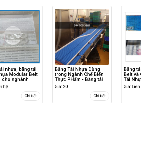
ải nhựa, băng tải
Băng Tải Nhựa Dùng
Băng tả
hựa Modular Belt
trong Ngành Chế Biến
Belt và
g cho nghành
Thực PHẩm - Băng tải
Tải Nhự
thực phẩm
Băng Chuyền Thiên Lộc
thường
ên hệ
Giá: 20
Giá: Liên
Materials
Chi tiết
Chi tiết