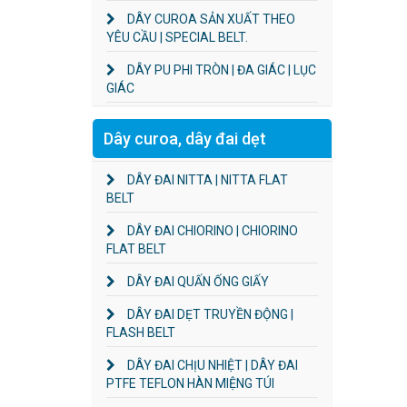
DÂY CUROA SẢN XUẤT THEO
YÊU CẦU | SPECIAL BELT.
DÂY PU PHI TRÒN | ĐA GIÁC | LỤC
GIÁC
Dây curoa, dây đai dẹt
DÂY ĐAI NITTA | NITTA FLAT
BELT
DÂY ĐAI CHIORINO | CHIORINO
FLAT BELT
DÂY ĐAI QUẤN ỐNG GIẤY
DÂY ĐAI DẸT TRUYỀN ĐỘNG |
FLASH BELT
DÂY ĐAI CHỊU NHIỆT | DÂY ĐAI
PTFE TEFLON HÀN MIỆNG TÚI