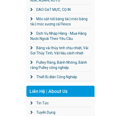
NSK, ASAHI, KOYO
DAO GẠT MỰC, CỌ IN
Móc sắt nối băng tải | móc băng
tải | móc xương cá Flexco
Dịch Vụ Nhập Hàng - Mua Hàng
Nước Ngoài Theo Yêu Cầu.
Băng vải thủy tinh chịu nhiệt, Vải
Sợi Thủy Tinh, Vật liệu cách nhiệt
Pulley Răng, Bánh Nhông, Bánh
răng Pulley công nghiệp
Thiết Bị điện Công Nghiệp
Liên Hệ | About Us
Tin Tức
Tuyển Dụng