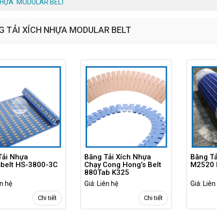
NHỰA  MODULAR BELT
G TẢI XÍCH NHỰA MODULAR BELT
Tải Nhựa
Băng Tải Xích Nhựa
Băng Tả
belt HS-3800-3C
Chạy Cong Hong’s Belt
M2520 
880Tab K325
ên hệ
Giá: Liên hệ
Giá: Liên
Chi tiết
Chi tiết