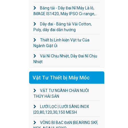
Băng tải - Dây Đai Nỉ Máy Là lô,
IMAGE IS1420, Máy IPSO Ci-range,..
Dây đai - Băng tải Vải Cotton,
Poly, dây đai dẫn hướng
Thiết bị Linh kiện Vật tư Của
Ngành Giặt Ủi
Vải Nỉ Chịu Nhiệt, Dây Đai Nỉ Chịu
Nhiệt
Vật Tư Thiết bị Máy Móc
VẬT TƯ NGÀNH CHĂN NUÔI
THỦY HẢI SẢN
LƯỚI LỌC | LƯỚI SÀNG INOX
|20,80,120,30,150 MESH
VÒNG BI BẠC ĐẠN |BEARING SKF,