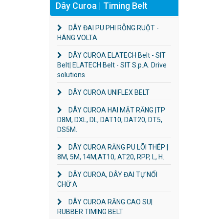
Dây Curoa | Timing Belt
DÂY ĐAI PU PHI RỖNG RUỘT -
HÃNG VOLTA
DÂY CUROA ELATECH Belt - SIT
Belt| ELATECH Belt - SIT S.p.A. Drive
solutions
DÂY CUROA UNIFLEX BELT
DÂY CUROA HAI MẶT RĂNG |TP
D8M, DXL, DL, DAT10, DAT20, DT5,
DS5M.
DÂY CUROA RĂNG PU LÕI THÉP |
8M, 5M, 14M,AT10, AT20, RPP, L, H.
DÂY CUROA, DÂY ĐAI TỰ NỐI
CHỮ A
DÂY CUROA RĂNG CAO SU|
RUBBER TIMING BELT