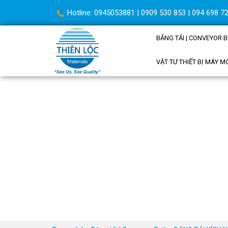
Hotline: 0945053881 | 0909 530 853 | 094 698 72
BĂNG TẢI | CONVEYOR B
VẬT TƯ THIẾT BỊ MÁY M