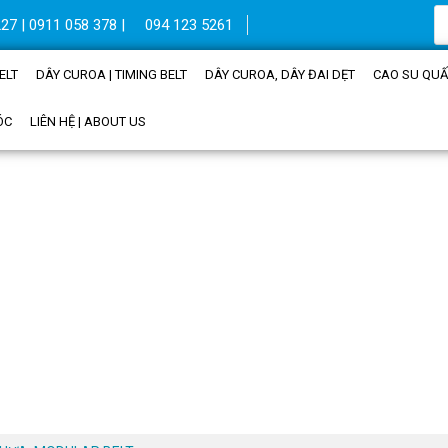
27 | 0911 058 378 |
094 123 5261
ELT
DÂY CUROA | TIMING BELT
DÂY CUROA, DÂY ĐAI DẸT
CAO SU QUẤN
ÓC
LIÊN HỆ | ABOUT US