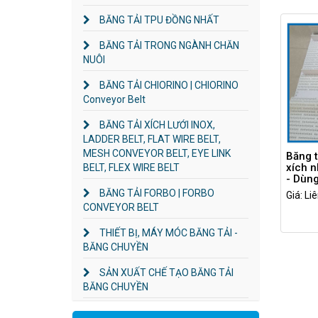
BĂNG TẢI TPU ĐỒNG NHẤT
BĂNG TẢI TRONG NGÀNH CHĂN
NUÔI
BĂNG TẢI CHIORINO | CHIORINO
Conveyor Belt
BĂNG TẢI XÍCH LƯỚI INOX,
LADDER BELT, FLAT WIRE BELT,
MESH CONVEYOR BELT, EYE LINK
Băng t
xích n
BELT, FLEX WIRE BELT
- Dùn
nhựa 
BĂNG TẢI FORBO | FORBO
Giá: Li
CONVEYOR BELT
THIẾT BỊ, MÁY MÓC BĂNG TẢI -
BĂNG CHUYỀN
SẢN XUẤT CHẾ TẠO BĂNG TẢI
BĂNG CHUYỀN