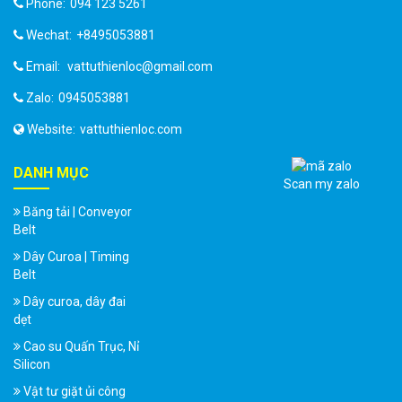
Phone:
094 123 5261
Wechat:
+8495053881
Email:
vattuthienloc@gmail.com
Zalo:
0945053881
Website:
vattuthienloc.com
DANH MỤC
Scan my zalo
Băng tải | Conveyor
Belt
Dây Curoa | Timing
Belt
Dây curoa, dây đai
dẹt
Cao su Quấn Trục, Nỉ
Silicon
Vật tư giặt ủi công