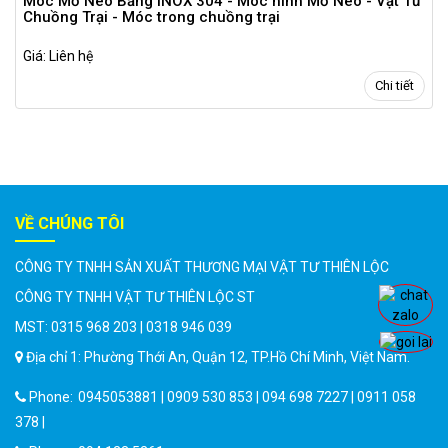
Móc Mỏ Neo Bằng INOX 304 - Móc hình Mỏ Neo - Vật Tư
Chuồng Trại - Móc trong chuồng trại
Giá: Liên hệ
Chi tiết
VỀ CHÚNG TÔI
CÔNG TY TNHH SẢN XUẤT THƯƠNG MẠI VẬT TƯ THIÊN LỘC
CÔNG TY TNHH VẬT TƯ THIÊN LỘC ST
MST: 0315 968 203 | 0318 946 039
Địa chỉ 1: Phường Thới An, Quận 12, TP.Hồ Chí Minh, Việt Nam.
Phone:
0945053881 | 0909 530 853 | 094 698 7227 | 0911 058
378 |