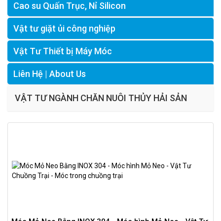
Cao su Quấn Trục, Nỉ Silicon
Vật tư giặt ủi công nghiệp
Vật Tư Thiết bị Máy Móc
Liên Hệ | About Us
VẬT TƯ NGÀNH CHĂN NUÔI THỦY HẢI SẢN